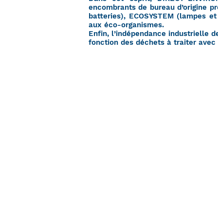
encombrants de bureau d’origine pro
batteries), ECOSYSTEM (lampes et 
aux éco-organismes.
Enfin, l’indépendance industriell
fonction des déchets à traiter avec
Si vous souhaitez être rappelé(e)
:
Nom *
Email *
Tél. *