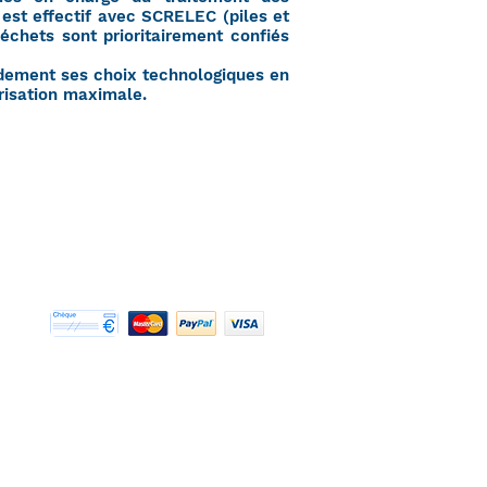
 est effectif avec SCRELEC (piles et
chets sont prioritairement confiés
dement ses choix technologiques en
orisation maximale.
Modes de paiement acceptés :
© 2000 - 2024
DIRECT ENVIRONNEMENT est une marque déposée
Propriété de la société ECOVISTA FRANCE
RCS PARIS B430 337 329