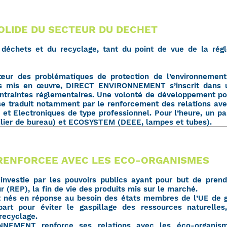
OLIDE DU SECTEUR DU DECHET
échets et du recyclage, tant du point de vue de la rég
œur des problématiques de protection de l’environnemen
s mis en œuvre, DIRECT ENVIRONNEMENT s’inscrit dans u
traintes réglementaires. Une volonté de développement pour 
 se traduit notamment par le renforcement des relations a
et Electroniques de type professionnel. Pour l’heure, un p
bilier de bureau) et ECOSYSTEM (DEEE, lampes et tubes).
 RENFORCEE AVEC LES ECO-ORGANISMES
nvestie par les pouvoirs publics ayant pour but de pren
 (REP), la fin de vie des produits mis sur le marché.
 nés en réponse au besoin des états membres de l’UE de gé
 part pour éviter le gaspillage des ressources naturelle
recyclage.
NNEMENT renforce ses relations avec les éco-organis