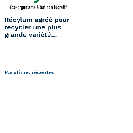
Récylum agréé pour
Sortie du statut de
recycler une plus
déchet : avis aux
grande variété
exploitants
d'équipements
électriques !
Parutions récentes