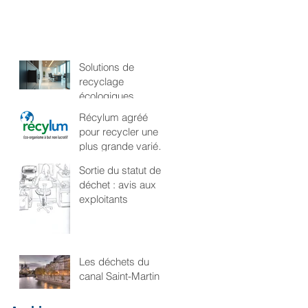
Solutions de
recyclage
écologiques
adaptées aux
Récylum agréé
entreprises et
pour recycler une
administration
plus grande variété
d'équipements
Sortie du statut de
électriques !
déchet : avis aux
exploitants
Les déchets du
canal Saint-Martin